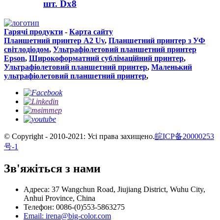
шт. Dx8
Гарячі продукти
-
Карта сайту
Планшетний принтер A2 Uv
,
Планшетний принтер з УФ
світлодіодом
,
Ультрафіолетовий планшетний принтер
Epson
,
Широкоформатний сублімаційний принтер
,
Ультрафіолетовий планшетний принтер
,
Маленький
ультрафіолетовий планшетний принтер
,
© Copyright - 2010-2021: Усі права захищено.
皖ICP备20000253
号-1
Зв'яжіться з нами
Адреса: 37 Wangchun Road, Jiujiang District, Wuhu City,
Anhui Province, China
Телефон: 0086-(0)553-5863275
Email: irena@big-color.com