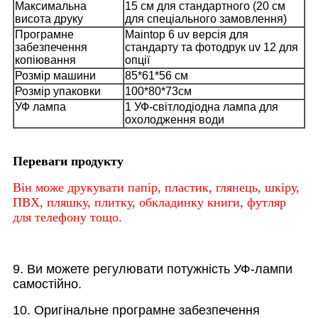
Максимальна
15 см для стандартного (20 см
висота друку
для спеціального замовлення)
Програмне
Maintop 6 uv версія для
забезпечення
стандарту та фотодрук uv 12 для
копіювання
опції
Розмір машини
85*61*56 см
Розмір упаковки
100*80*73см
УФ лампа
1 УФ-світлодіодна лампа для
охолодження води
Переваги продукту
Він може друкувати папір, пластик, глянець, шкіру,
ПВХ, пляшку, плитку, обкладинку книги, футляр
для телефону тощо.
9. Ви можете регулювати потужність УФ-лампи
самостійно.
10. Оригінальне програмне забезпечення