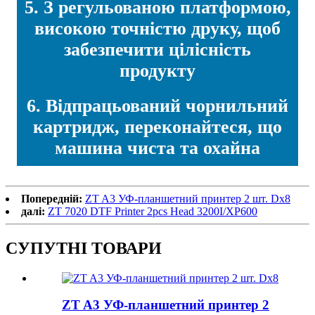
5. З регульованою платформою,
високою точністю друку, щоб
забезпечити цілісність
продукту
6. Відпрацьований чорнильний
картридж, переконайтеся, що
машина чиста та охайна
Попередній:
ZT A3 УФ-планшетний принтер 2 шт. Dx8
далі:
ZT 7020 DTF Printer 2pcs Head 3200I/XP600
СУПУТНІ ТОВАРИ
ZT A3 УФ-планшетний принтер 2