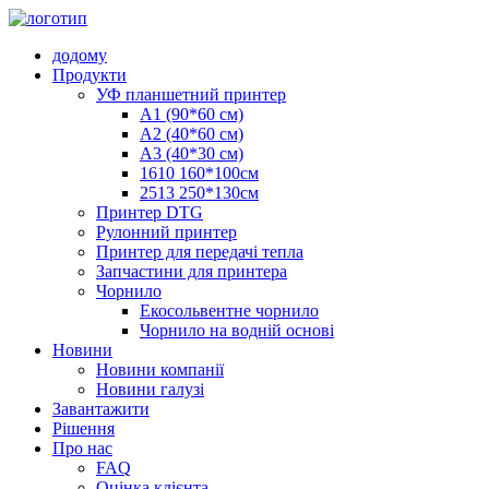
додому
Продукти
УФ планшетний принтер
A1 (90*60 см)
A2 (40*60 см)
A3 (40*30 см)
1610 160*100см
2513 250*130см
Принтер DTG
Рулонний принтер
Принтер для передачі тепла
Запчастини для принтера
Чорнило
Екосольвентне чорнило
Чорнило на водній основі
Новини
Новини компанії
Новини галузі
Завантажити
Рішення
Про нас
FAQ
Оцінка клієнта