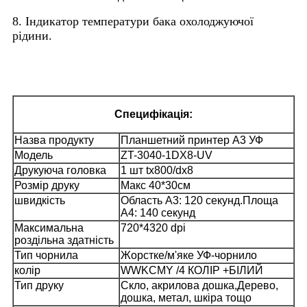
8. Індикатор температури бака охолоджуючої
рідини.
Специфікація:
Назва продукту
Планшетний принтер А3 УФ
Модель
ZT-3040-1DX8-UV
Друкуюча головка
1 шт tx800/dx8
Розмір друку
Макс 40*30см
швидкість
Область A3: 120 секунд.
Площа
А4: 140 секунд
Максимальна
720*4320 dpi
роздільна здатність
Тип чорнила
Жорстке/м'яке УФ-чорнило
колір
WWKCMY /
4 КОЛІР +БІЛИЙ
Тип друку
Скло, акрилова дошка,
Дерево,
дошка, метал, шкіра тощо