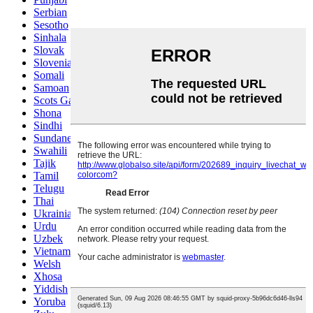
Serbian
Sesotho
Sinhala
Slovak
Slovenian
Somali
Samoan
Scots Gaelic
Shona
Sindhi
Sundanese
Swahili
Tajik
Tamil
Telugu
Thai
Ukrainian
Urdu
Uzbek
Vietnamese
Welsh
Xhosa
Yiddish
Yoruba