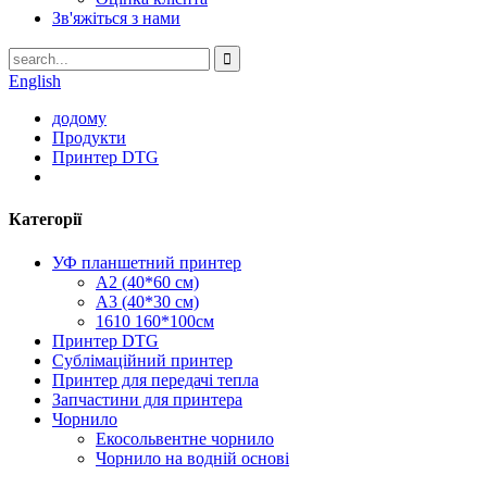
Зв'яжіться з нами
English
додому
Продукти
Принтер DTG
Категорії
УФ планшетний принтер
A2 (40*60 см)
A3 (40*30 см)
1610 160*100см
Принтер DTG
Сублімаційний принтер
Принтер для передачі тепла
Запчастини для принтера
Чорнило
Екосольвентне чорнило
Чорнило на водній основі