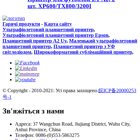
шт. XP600/TX800/3200I
Гарячі продукти
-
Карта сайту
Ультрафіолетовий планшетний принтер
,
Ультрафіолетовий планшетний принтер Epson
,
Планшетний принтер A2 Uv
,
Маленький ультрафіолетовий
планшетний принтер
,
Планшетний принтер з УФ
світлодіодом
,
Широкоформатний сублімаційний принтер
,
© Copyright - 2010-2021: Усі права захищено.
皖ICP备20000253
号-1
Зв'яжіться з нами
Адреса: 37 Wangchun Road, Jiujiang District, Wuhu City,
Anhui Province, China
Телефон: 0086-(0)553-5863275