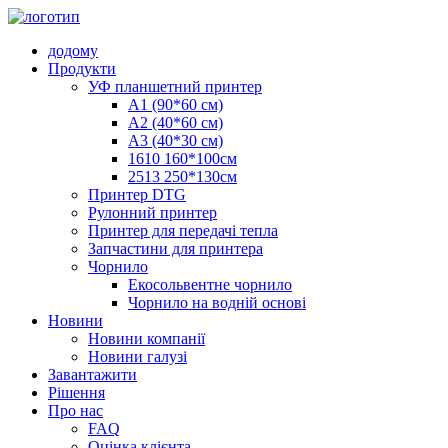
додому
Продукти
УФ планшетний принтер
A1 (90*60 см)
A2 (40*60 см)
A3 (40*30 см)
1610 160*100см
2513 250*130см
Принтер DTG
Рулонний принтер
Принтер для передачі тепла
Запчастини для принтера
Чорнило
Екосольвентне чорнило
Чорнило на водній основі
Новини
Новини компанії
Новини галузі
Завантажити
Рішення
Про нас
FAQ
Оцінка клієнта