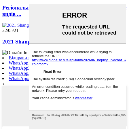
Регіональне постачання, щоб забезпечити більше
видів ...
22/05/21
2021 Shanghai AD&Sign Show незабаром
Відправити лист
WhatsApp1
WhatsApp2
WhatsApp3
WhatsApp4
x