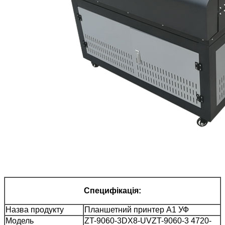
Специфікація:
Назва продукту
Планшетний принтер А1 УФ
Модель
ZT-9060-3DX8-UV
ZT-9060-3 4720-