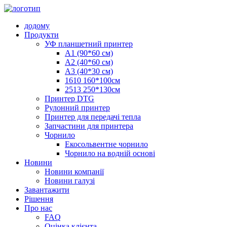
додому
Продукти
УФ планшетний принтер
A1 (90*60 см)
A2 (40*60 см)
A3 (40*30 см)
1610 160*100см
2513 250*130см
Принтер DTG
Рулонний принтер
Принтер для передачі тепла
Запчастини для принтера
Чорнило
Екосольвентне чорнило
Чорнило на водній основі
Новини
Новини компанії
Новини галузі
Завантажити
Рішення
Про нас
FAQ
Оцінка клієнта