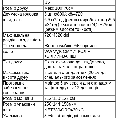
UV
Розмір друку
Макс 100*70см
Друкуюча головка
3 шт tx800/dx8/4720
швидкість
6,5 м2/год (режим виробництва) /
5,5
м2/год (режим точності) /
4,5 м2/год
(режим високої точності)
Максимальна
720*4320 dpi
роздільна здатність
Тип чорнила
Жорстке/м'яке УФ-чорнило
колір
WW VVK CMY /
4 КОЛІР
+БІЛИЙ+ВАНІШ
Тип друку
Скло, акрилова дошка,
Дерево,
дошка, метал, шкіра тощо
Максимальна
8 см для стандартних (20 см для
висота друку
спеціального замовлення)
Програмне
Maintop 6 uv версія для стандарту
забезпечення
та фотодрук uv 12 для опції
копіювання
Розмір машини
212*150*122 см
Розмір упаковки
256*144*150мкм
вага
NET380/GRO430KG
УФ лампа
3 УФ-світлодіодні лампи для