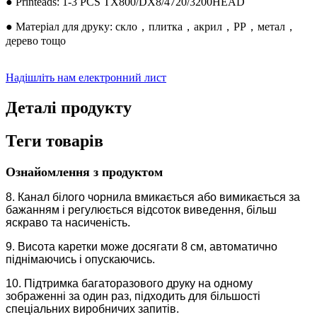
● Printeads: 1-3 PCS TX800/DX8/4720/3200HEAD
● Матеріал для друку: скло，плитка，акрил，PP，метал，
дерево тощо
Надішліть нам електронний лист
Деталі продукту
Теги товарів
Ознайомлення з продуктом
8. Канал білого чорнила вмикається або вимикається за
бажанням і регулюється відсоток виведення, більш
яскраво та насиченість.
9. Висота каретки може досягати 8 см, автоматично
піднімаючись і опускаючись.
10. Підтримка багаторазового друку на одному
зображенні за один раз, підходить для більшості
спеціальних виробничих запитів.